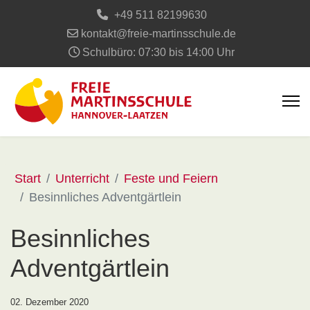
+49 511 82199630
kontakt@freie-martinsschule.de
Schulbüro: 07:30 bis 14:00 Uhr
Start
Unterricht
Feste und Feiern
Besinnliches Adventgärtlein
Besinnliches
Adventgärtlein
02. Dezember 2020