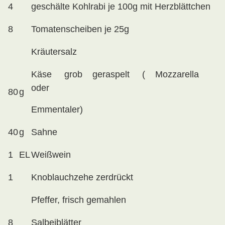
4
geschälte Kohlrabi je 100g mit Herzblättchen
8
Tomatenscheiben je 25g
Kräutersalz
Käse grob geraspelt ( Mozzarella
oder
80
g
Emmentaler)
40
g
Sahne
1
EL
Weißwein
1
Knoblauchzehe zerdrückt
Pfeffer, frisch gemahlen
8
Salbeiblätter