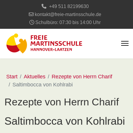
+49 511 82199630
kontakt@freie-martinsschule.de
Schulbüro: 07:30 bis 14:00 Uhr
Start
Aktuelles
Rezepte von Herrn Charif
Saltimbocca von Kohlrabi
Rezepte von Herrn Charif
Saltimbocca von Kohlrabi